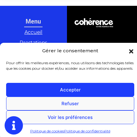
Menu
Accueil
Prestations
AARTIS
Gérer le consentement
Réalisations
Mentions légales
Politique de
Avis
Pour offrir les meilleures expériences, nous utilisons des technologies telles
que les cookies pour stocker et/ou accéder aux informations des appareils.
confidentialité
Contact
Plan du site
Accepter
Refuser
Voir les préférences
Politique de cookies
Politique de confidentialité