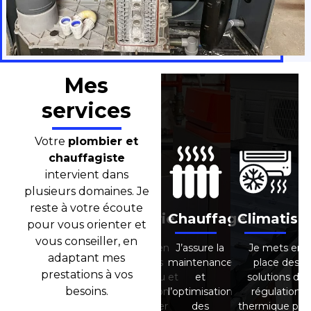
Mes
services
Votre
plombier et
chauffagiste
intervient dans
plusieurs domaines. Je
reste à votre écoute
ffage
Climatisation
Plomberie
Chauffage
Climatisa
pour vous orienter et
vous conseiller, en
e la
Je mets en
Je prends en
J’assure la
Je mets en
adaptant mes
nance
place des
charge les
maintenance
place des
prestations à vos
solutions de
réseaux d’eau et
et
solutions de
besoins.
sation
régulation
d’évacuation
l’optimisation
régulation
s
thermique pour
pour assurer
des
thermique pou